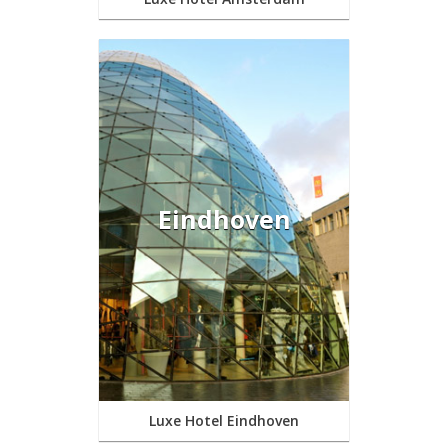
Eindhoven
Luxe Hotel Eindhoven