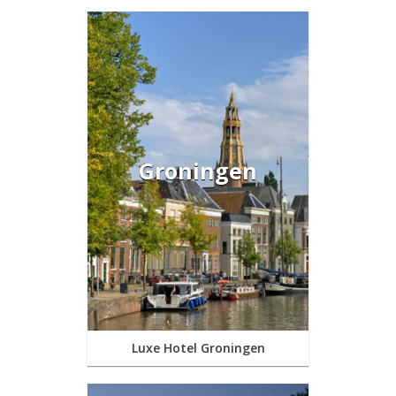
Groningen
Luxe Hotel Groningen