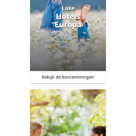
Luxe
Hotels
Europa
Bekijk de bestemmingen
Luxe