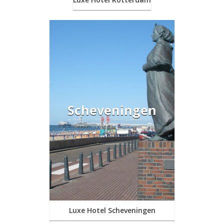
Scheveningen
Luxe Hotel Scheveningen